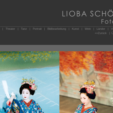
|
Theater
|
Tanz
|
Portrait
|
Bildbearbeitung
|
Kunst
|
Wein
|
Länder
|
V
<<
Zurück
| Ü